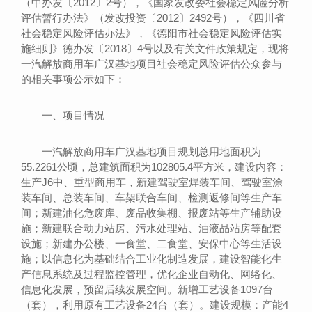
（中办发〔2012〕2号），《国家发改委社会稳定风险分析
评估暂行办法》（发改投资〔2012〕2492号），《四川省
社会稳定风险评估办法》，《德阳市社会稳定风险评估实
施细则》德办发〔2018〕4号以及有关文件政策规定，现将
一汽解放商用车广汉基地项目社会稳定风险评估公众参与
的相关事项公示如下：
一、项目情况
一汽解放商用车广汉基地项目规划总用地面积为
55.2261公顷，总建筑面积为102805.4平方米，建设内容：
生产J6中、重型商用车，新建驾驶室焊装车间、驾驶室涂
装车间、总装车间、车架联合车间、检测返修间等生产车
间；新建油化危废库、废品收集棚、报废站等生产辅助设
施；新建联合动力站房、污水处理站、油液品站房等配套
设施；新建办公楼、一食堂、二食堂、安保中心等生活设
施；以信息化为基础结合工业化制造发展，建设智能化生
产信息系统及过程监控管理，优化企业自动化、网络化、
信息化发展，预留后续发展空间。新增工艺设备1097台
（套），利用原有工艺设备24台（套）。建设规模：产能4