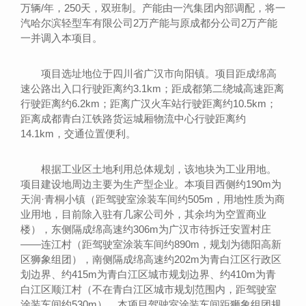
万辆/年，250天，双班制。产能由一汽集团内部调配，将一
汽哈尔滨轻型车有限公司2万产能与原成都分公司2万产能
一并调入本项目。
项目选址地位于四川省广汉市向阳镇。项目距成绵高
速公路出入口行驶距离约3.1km；距成都第二绕城高速距离
行驶距离约6.2km；距离广汉火车站行驶距离约10.5km；
距离成都青白江铁路货运城厢物流中心行驶距离约
14.1km，交通位置便利。
根据工业区土地利用总体规划，该地块为工业用地。
项目建设地周边主要为生产型企业。本项目西侧约190m为
天润·青桐小镇（距驾驶室涂装车间约505m，用地性质为商
业用地，目前除入驻有几家公司外，其余均为空置商业
楼），东侧隔成绵高速约306m为广汉市待拆迁安置村庄
——连江村（距驾驶室涂装车间约890m，规划为德阳高新
区狮象组团），南侧隔成绵高速约202m为青白江区行政区
划边界、约415m为青白江区城市规划边界、约410m为青
白江区顺江村（不在青白江区城市规划范围内，距驾驶室
涂装车间约530m）。本项目驾驶室涂装车间距狮象组团规