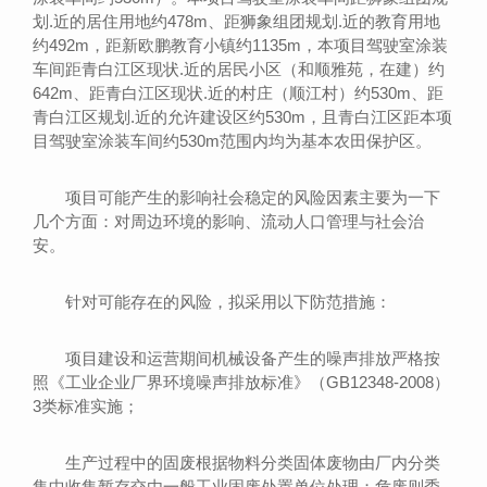
划.近的居住用地约478m、距狮象组团规划.近的教育用地
约492m，距新欧鹏教育小镇约1135m，本项目驾驶室涂装
车间距青白江区现状.近的居民小区（和顺雅苑，在建）约
642m、距青白江区现状.近的村庄（顺江村）约530m、距
青白江区规划.近的允许建设区约530m，且青白江区距本项
目驾驶室涂装车间约530m范围内均为基本农田保护区。
项目可能产生的影响社会稳定的风险因素主要为一下
几个方面：对周边环境的影响、流动人口管理与社会治
安。
针对可能存在的风险，拟采用以下防范措施：
项目建设和运营期间机械设备产生的噪声排放严格按
照《工业企业厂界环境噪声排放标准》（GB12348-2008）
3类标准实施；
生产过程中的固废根据物料分类固体废物由厂内分类
集中收集暂存交由一般工业固废处置单位处理；危废则委